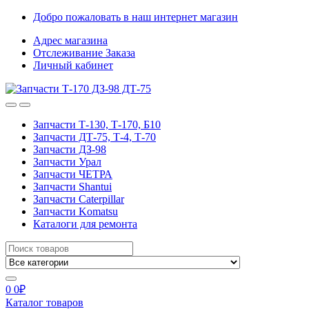
Skip
Skip
Добро пожаловать в наш интернет магазин
to
to
Адрес магазина
navigation
content
Отслеживание Заказа
Личный кабинет
Запчасти Т-130, Т-170, Б10
Запчасти ДТ-75, Т-4, Т-70
Запчасти ДЗ-98
Запчасти Урал
Запчасти ЧЕТРА
Запчасти Shantui
Запчасти Caterpillar
Запчасти Komatsu
Каталоги для ремонта
Search
for:
0
0
₽
Каталог товаров