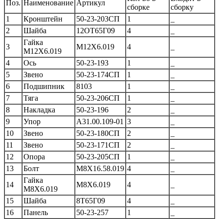
Поз.
Наименование
Артикул
сборке
сборку
1
Кронштейн
50-23-203СП
1
_
2
Шайба
12ОТ65Г09
4
_
Гайка
3
М12Х6.019
4
_
М12Х6.019
4
Ось
50-23-193
1
_
5
Звено
50-23-174СП
1
_
6
Подшипник
8103
1
_
7
Тяга
50-23-206СП
1
_
8
Накладка
50-23-196
2
_
9
Упор
А31.00.109-01
3
_
10
Звено
50-23-180СП
2
_
11
Звено
50-23-171СП
2
_
12
Опора
50-23-205СП
1
_
13
Болт
М8Х16.58.019
4
_
Гайка
14
М8Х6.019
4
_
М8Х6.019
15
Шайба
8Т65Г09
4
_
16
Панель
50-23-257
1
_