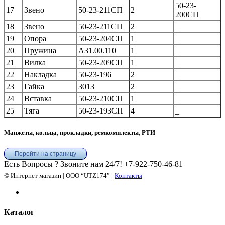
50-23-
17
Звено
50-23-211СП
2
200СП
18
Звено
50-23-211СП
2
_
19
Опора
50-23-204СП
1
_
20
Пружина
А31.00.110
1
_
21
Вилка
50-23-209СП
1
_
22
Накладка
50-23-196
2
_
23
Гайка
3013
2
_
24
Вставка
50-23-210СП
1
_
25
Тяга
50-23-193СП
4
_
Манжеты, кольца, прокладки, ремкомплекты, РТИ
Перейти на страницу
Есть Вопросы ? Звоните нам 24/7!
+7-922-750-46-81
© Интернет магазин | ООО “UTZ174” |
Контакты
Каталог