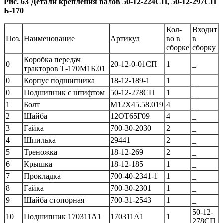
Рис. 63 Детали крепления валов 50-12-224СП, 50-12-297СП
Б-170
Кол-
Входит
Поз.
Наименование
Артикул
во в
в
сборке
сборку
Коробка передач
0
20-12-0-01СП
1
_
тракторов Т-170М1Б.01
0
Корпус подшипника
18-12-189-1
1
_
0
Подшипник с штифтом
50-12-278СП
1
_
1
Болт
М12Х45.58.019
4
_
2
Шайба
12ОТ65Г09
4
_
3
Гайка
700-30-2030
2
_
4
Шпилька
29441
2
_
5
Треножка
18-12-269
2
_
6
Крышка
18-12-185
1
_
7
Прокладка
700-40-2341-1
1
_
8
Гайка
700-30-2301
1
_
9
Шайба стопорная
700-31-2543
1
_
50-12-
10
Подшипник 170311А1
170311А1
1
278СП