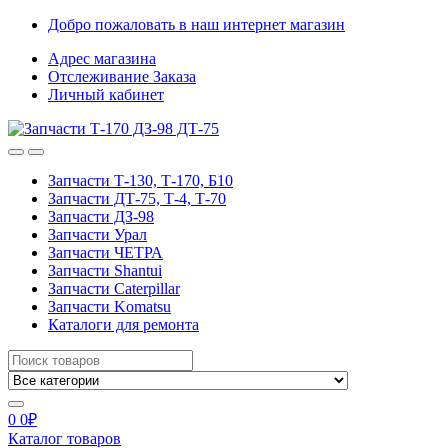
Skip
Skip
Добро пожаловать в наш интернет магазин
to
to
Адрес магазина
navigation
content
Отслеживание Заказа
Личный кабинет
Запчасти Т-130, Т-170, Б10
Запчасти ДТ-75, Т-4, Т-70
Запчасти ДЗ-98
Запчасти Урал
Запчасти ЧЕТРА
Запчасти Shantui
Запчасти Caterpillar
Запчасти Komatsu
Каталоги для ремонта
Search
for:
0
0
₽
Каталог товаров