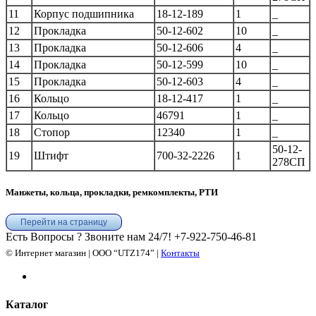
11
Корпус подшипника
18-12-189
1
_
12
Прокладка
50-12-602
10
_
13
Прокладка
50-12-606
4
_
14
Прокладка
50-12-599
10
_
15
Прокладка
50-12-603
4
_
16
Кольцо
18-12-417
1
_
17
Кольцо
46791
1
_
18
Стопор
12340
1
_
50-12-
19
Штифт
700-32-2226
1
278СП
Манжеты, кольца, прокладки, ремкомплекты, РТИ
Перейти на страницу
Есть Вопросы ? Звоните нам 24/7!
+7-922-750-46-81
© Интернет магазин | ООО “UTZ174” |
Контакты
Каталог