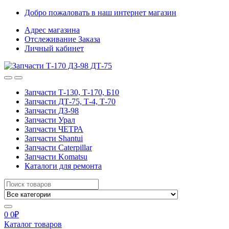
Skip
Skip
Добро пожаловать в наш интернет магазин
to
to
Адрес магазина
navigation
content
Отслеживание Заказа
Личный кабинет
Запчасти Т-130, Т-170, Б10
Запчасти ДТ-75, Т-4, Т-70
Запчасти ДЗ-98
Запчасти Урал
Запчасти ЧЕТРА
Запчасти Shantui
Запчасти Caterpillar
Запчасти Komatsu
Каталоги для ремонта
Search
for:
0
0
₽
Каталог товаров