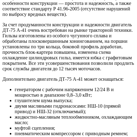
особенности конструкции — простота и надежность, а также
соответствие стандарту Р 41.96-2005 (отсутствие нарушений
по выбросу вредных веществ).
За счет продуманности конструкции и надежности двигатель
ДТ-75 А-41 очень востребован на рынке тракторной техники.
Гильзы изготовлены из особого чугунного сплава и
обработаны плосковершинным хонингованием, на поршни
установлены по три кольца, боковой профиль доработан,
прочность блок-картера повышена, изменена схема
охлаждение цилиндровых гильз, имеется юбка с графитовым
покрытием. Все эти усовершенствования позволили продлить
срок службы двигателя до 12 тысяч моточасов.
Дополнительно двигатель ДТ-75 А-41 может оснащаться:
генератором с рабочим напряжением 12/24 В и
мощностью в диапазоне 0,8–3,0 кВт;
глушителем шума выпуска;
двумя масляными гидронасосами: НШ-10 (прямой
привод) и НШ-32 (отключаемый);
жидкостно-масляным теплообменником, охлаждающим
масло;
муфтой сцепления;
пневматическим компрессором с приводным ремнем;