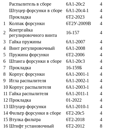
Распылитель в сборе
6А1-20с2
4
Штуцер форсунки в сборе
6А1-20с4-1
4
Прокладка
6Т2-2023
4
1
Колпак форсунки
6Т2У-2009В
4
Контргайка
2
16-157
4
регулировочного винта
3
Гайка пружины
6А1-2007
4
4
Винт регулировочный
6А1-2008
4
5
Пружина форсунки
6Т2-2006
4
6
Штанга форсунки в сборе
6А1-20с3
4
7
Прокладка
16-159Б
4
8
Корпус форсунки
6А1-2001-1
4
9
Игла распылителя
6А1-2002-1
4
10
Корпус распылителя
6А1-2003-1
4
11
Гайка распылителя
6А1-2011-1
4
12
Прокладка
01-2022
4
13
Штуцер форсунки
6А1-2010-1
4
14
Фильтр форсунки в сборе
6Т2-20с5
4
15
Втулка фильтра
6Т2-2018
4
16
Штифт установочный
6Т2-2012
8