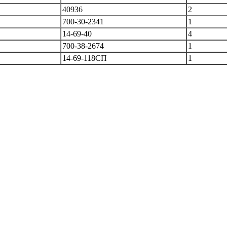
40936
2
700-30-2341
1
14-69-40
4
700-38-2674
1
14-69-118СП
1