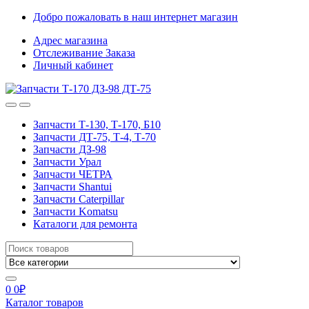
Skip
Skip
Добро пожаловать в наш интернет магазин
to
to
Адрес магазина
navigation
content
Отслеживание Заказа
Личный кабинет
Запчасти Т-130, Т-170, Б10
Запчасти ДТ-75, Т-4, Т-70
Запчасти ДЗ-98
Запчасти Урал
Запчасти ЧЕТРА
Запчасти Shantui
Запчасти Caterpillar
Запчасти Komatsu
Каталоги для ремонта
Search
for:
0
0
₽
Каталог товаров