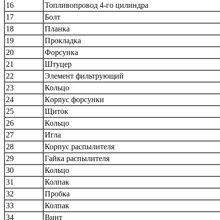
16
Топливопровод 4-го цилиндра
17
Болт
18
Планка
19
Прокладка
20
Форсунка
21
Штуцер
22
Элемент фильтрующий
23
Кольцо
24
Кopnyс форсунки
25
Щиток
26
Кольцо
27
Игла
28
Корпус распылителя
29
Гайка распылителя
30
Кольцо
31
Колпак
32
Пробка
33
Колпак
34
Винт