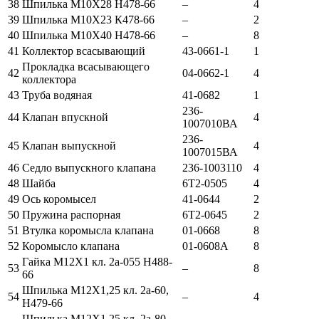
38
Шпилька М10Х28 Н478-66
–
4
39
Шпилька М10Х23 К478-66
–
2
40
Шпилька М10Х40 Н478-66
–
8
41
Коллектор всасывающий
43-0661-1
1
Прокладка всасывающего
42
04-0662-1
4
коллектора
43
Труба водяная
41-0682
1
236-
44
Клапан впускной
4
1007010ВА
236-
45
Клапан выпускной
4
1007015ВА
46
Седло выпускного клапана
236-1003110
4
48
Шайба
6Т2-0505
4
49
Ось коромысел
41-0644
2
50
Пружина распорная
6Т2-0645
2
51
Втулка коромысла клапана
01-0668
8
52
Коромысло клапана
01-0608А
8
Гайка М12Х1 кл. 2а-055 Н488-
53
–
8
66
Шпилька М12Х1,25 кл. 2а-60,
54
–
4
Н479-66
Шпилька М12Х1,25 кл. 2а-80,