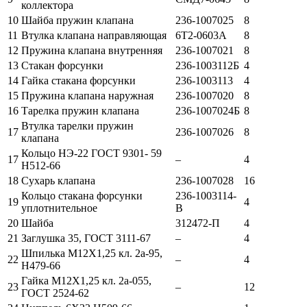
коллектора
10
Шайба пружин клапана
236-1007025
8
11
Втулка клапана направляющая
6Т2-0603А
8
12
Пружина клапана внутренняя
236-1007021
8
13
Стакан форсунки
236-1003112Б
4
14
Гайка стакана форсунки
236-1003113
4
15
Пружина клапана наружная
236-1007020
8
16
Тарелка пружин клапана
236-1007024Б
8
Втулка тарелки пружин
17
236-1007026
8
клапана
Кольцо НЭ-22 ГОСТ 9301- 59
17
–
4
Н512-66
18
Сухарь клапана
236-1007028
16
Кольцо стакана форсунки
236-1003114-
19
4
уплотнительное
В
20
Шайба
312472-П
4
21
Заглушка 35, ГОСТ 3111-67
–
4
Шпилька М12Х1,25 кл. 2а-95,
22
–
4
Н479-66
Гайка М12Х1,25 кл. 2а-055,
23
–
12
ГОСТ 2524-62