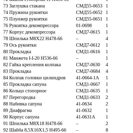
73
Заглушка стакана
СМД55-0653
1
74
Пружина рукоятки
СМД55-0652
1
75
Плунжер рукоятки
СМД55-0651
1
76
Рукоятка декомпрессора
01-0698
1
77
Корпус декомпрессора
СМД7-0615
1
78
Шпилька М8Х22 Н478-66
–
4
79
Ось рукоятки
СМД7-0612
1
80
Прокладка
СМД1-0616
1
81
Манжета I-I-20 Н536-66
–
1
82
Гайка крепления колпака
СМД7-0630
4
83
Прокладка
СМД7-0684
4
84
Колпак головки цилиндров
41-0664-1А
1
85
Прокладка сапуна
СМД1-0667
1
86
Кольцо стопорное
СМД1-0635
1
87
Перегородка
СМД1-0633
2
88
Набивка сапуна
41-0634
2
89
Диафрагма
41-0632
1
90
Корпус сапуна
41-0631А
1
91
Шпилька М8Х18 Н478-66
–
2
92
Шайба 8,5Х16Х1,5 Н495-66
–
8