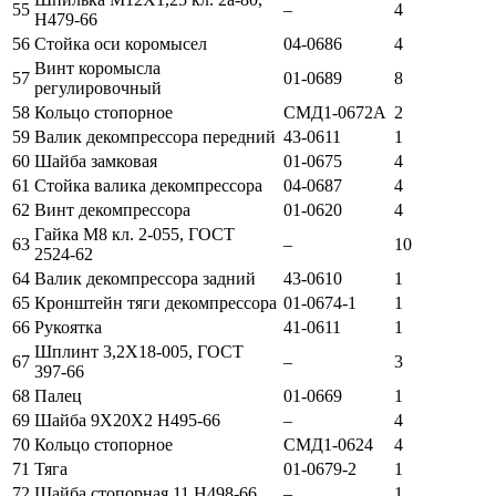
55
–
4
Н479-66
56
Стойка оси коромысел
04-0686
4
Винт коромысла
57
01-0689
8
регулировочный
58
Кольцо стопорное
СМД1-0672А
2
59
Валик декомпрессора передний
43-0611
1
60
Шайба замковая
01-0675
4
61
Стойка валика декомпрессора
04-0687
4
62
Винт декомпрессора
01-0620
4
Гайка М8 кл. 2-055, ГОСТ
63
–
10
2524-62
64
Валик декомпрессора задний
43-0610
1
65
Кронштейн тяги декомпрессора
01-0674-1
1
66
Рукоятка
41-0611
1
Шплинт 3,2Х18-005, ГОСТ
67
–
3
397-66
68
Палец
01-0669
1
69
Шайба 9Х20Х2 Н495-66
–
4
70
Кольцо стопорное
СМД1-0624
4
71
Тяга
01-0679-2
1
72
Шайба стопорная 11 Н498-66
–
1