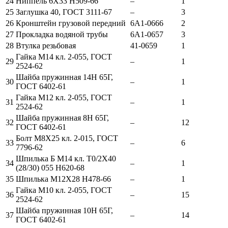
24
Ниппель 6Х33 Н509-66
–
1
25
Заглушка 40, ГОСТ 3111-67
–
3
26
Кронштейн грузовой передний
6А1-0666
2
27
Прокладка водяной трубы
6А1-0657
3
28
Втулка резьбовая
41-0659
1
Гайка М14 кл. 2-055, ГОСТ
29
–
1
2524-62
Шайба пружинная 14Н 65Г,
30
–
1
ГОСТ 6402-61
Гайка М12 кл. 2-055, ГОСТ
31
–
1
2524-62
Шайба пружинная 8Н 65Г,
32
–
12
ГОСТ 6402-61
Болт М8Х25 кл. 2-015, ГОСТ
33
–
6
7796-62
Шпилька Б М14 кл. Т0/2Х40
34
–
1
(28/30) 055 Н620-68
35
Шпилька М12Х28 Н478-66
–
1
Гайка М10 кл. 2-055, ГОСТ
36
–
15
2524-62
Шайба пружинная 10Н 65Г,
37
–
14
ГОСТ 6402-61