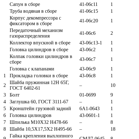
Сапун в сборе
41-06с11
1
Труба водяная в сборе
41-06с15
1
Корпус декомпрессора с
41-06с20
1
фиксатором в сборе
Передаточный механизм
41-06с6
2
газораспределения
Коллектор впускной в сборе
43-06с13-1
1
Головка цилиндров в сборе
43-06с2
1
Колпак головки цилиндров в
43-06с7
1
сборе
Головка с клапанами
43-06с9
1
1
Прокладка головки в сборе
43-06с8
1
Шайба пружинная 12Н 65Г,
2
–
10
ГОСТ 6402-61
3
Болт
01-0699
9
4
Заглушка 60, ГОСТ 3111-67
–
1
5
Кронштейн грузовой задний
6А1-0643
1
6
Головка цилиндров
43-0601-1
1
7
Шпилька М10Х32 Н478-66
–
8
8
Шайба 10,5Х17,5Х2 Н495-66
–
18
Гайка крепления выхлопного
9
СМД7-0645
8