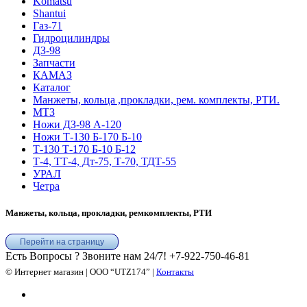
Komatsu
Shantui
Газ-71
Гидроцилиндры
ДЗ-98
Запчасти
КАМАЗ
Каталог
Манжеты, кольца ,прокладки, рем. комплекты, РТИ.
МТЗ
Ножи ДЗ-98 А-120
Ножи Т-130 Б-170 Б-10
Т-130 Т-170 Б-10 Б-12
Т-4, ТТ-4, Дт-75, Т-70, ТДТ-55
УРАЛ
Четра
Манжеты, кольца, прокладки, ремкомплекты, РТИ
Перейти на страницу
Есть Вопросы ? Звоните нам 24/7!
+7-922-750-46-81
© Интернет магазин | ООО “UTZ174” |
Контакты