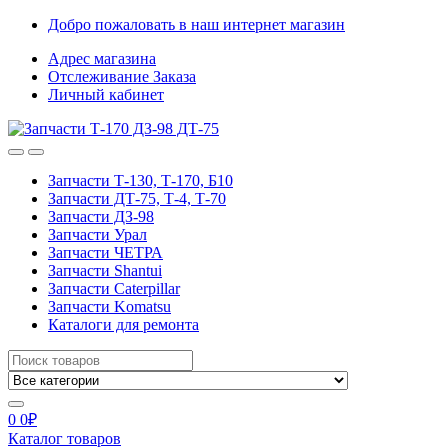
Skip
Skip
Добро пожаловать в наш интернет магазин
to
to
Адрес магазина
navigation
content
Отслеживание Заказа
Личный кабинет
Запчасти Т-130, Т-170, Б10
Запчасти ДТ-75, Т-4, Т-70
Запчасти ДЗ-98
Запчасти Урал
Запчасти ЧЕТРА
Запчасти Shantui
Запчасти Caterpillar
Запчасти Komatsu
Каталоги для ремонта
Search
for:
0
0
₽
Каталог товаров