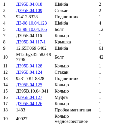
1
Д395Б.04.018
Шайба
2
2
Д395Б.04.109
Стакан
2
3
92412 8328
Подшипник
1
4
ДЗ-98.10.04.123
Шайба
4
5
ДЗ-98.10.04.165
Болт
12
7
Д395Б.04.116
Кольцо
1
8
Д395Б.04.117-1
Крышка
1
9
12.65Г.069 6402
Шайба
61
М12-6gх35.58.019
10
Болт
42
7796
11
Д395Б.04.128
Кольцо
1
12
Д395Б.04.124
Стакан
1
13
9231 7К1 8328
Подшипник
1
14
Д395Б.04.125
Кольцо
1
15
Д395В.10.04.041
Кольцо
1
16
Д395Б.04.127
Муфта
1
17
Д395Б.04.126
Кольцо
1
18
1483
Пробка магнитная
1
Кольцо
19
40927
1
медноасбестовое