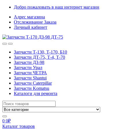
Skip
Skip
Добро пожаловать в наш интернет магазин
to
to
Адрес магазина
navigation
content
Отслеживание Заказа
Личный кабинет
Запчасти Т-130, Т-170, Б10
Запчасти ДТ-75, Т-4, Т-70
Запчасти ДЗ-98
Запчасти Урал
Запчасти ЧЕТРА
Запчасти Shantui
Запчасти Caterpillar
Запчасти Komatsu
Каталоги для ремонта
Search
for:
0
0
₽
Каталог товаров