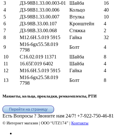
3
ДЗ-98В1.33.00.003-01
Шайба
16
4
ДЗ-98В1.33.00.006
Кольцо
40
5
ДЗ-98В1.33.00.007
Втулка
10
6
ДЗ-98В.33.00.107
Кронштейн
4
7
ДЗ-98В.33.00.068
Стяжка
2
8
М12.6Н.5.019 5915
Гайка
32
М16-6gх55.58.019
9
Болт
4
7798
10
С16.02.019 11371
Шайба
8
11
16.65Г.019 6402
Шайба
4
12
М16.6H.5.019 5915
Гайка
4
М16-6gх25.58.019
13
Болт
8
7798
Манжеты, кольца, прокладки, ремкомплекты, РТИ
Перейти на страницу
Есть Вопросы ? Звоните нам 24/7!
+7-922-750-46-81
© Интернет магазин | ООО “UTZ174” |
Контакты