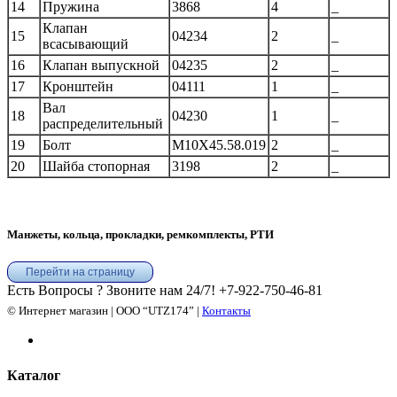
14
Пружина
3868
4
_
Клапан
15
04234
2
_
всасывающий
16
Клапан выпускной
04235
2
_
17
Кронштейн
04111
1
_
Вал
18
04230
1
_
распределительный
19
Болт
М10Х45.58.019
2
_
20
Шайба стопорная
3198
2
_
Манжеты, кольца, прокладки, ремкомплекты, РТИ
Перейти на страницу
Есть Вопросы ? Звоните нам 24/7!
+7-922-750-46-81
© Интернет магазин | ООО “UTZ174” |
Контакты
Каталог