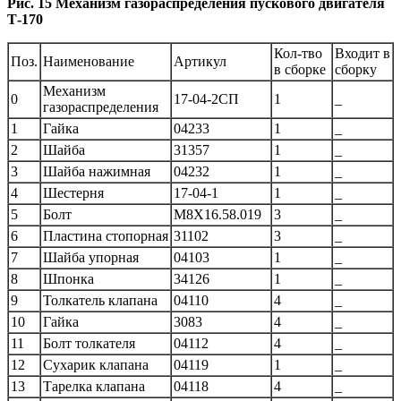
Рис. 15 Механизм газораспределения пускового двигателя
Т-170
Кол-тво
Входит в
Поз.
Наименование
Артикул
в сборке
сборку
Механизм
0
17-04-2СП
1
_
газораспределения
1
Гайка
04233
1
_
2
Шайба
31357
1
_
3
Шайба нажимная
04232
1
_
4
Шестерня
17-04-1
1
_
5
Болт
М8Х16.58.019
3
_
6
Пластина стопорная
31102
3
_
7
Шайба упорная
04103
1
_
8
Шпонка
34126
1
_
9
Толкатель клапана
04110
4
_
10
Гайка
3083
4
_
11
Болт толкателя
04112
4
_
12
Сухарик клапана
04119
1
_
13
Тарелка клапана
04118
4
_