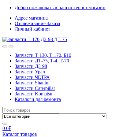
Skip
Skip
Добро пожаловать в наш интернет магазин
to
to
Адрес магазина
navigation
content
Отслеживание Заказа
Личный кабинет
Запчасти Т-130, Т-170, Б10
Запчасти ДТ-75, Т-4, Т-70
Запчасти ДЗ-98
Запчасти Урал
Запчасти ЧЕТРА
Запчасти Shantui
Запчасти Caterpillar
Запчасти Komatsu
Каталоги для ремонта
Search
for:
0
0
₽
Каталог товаров