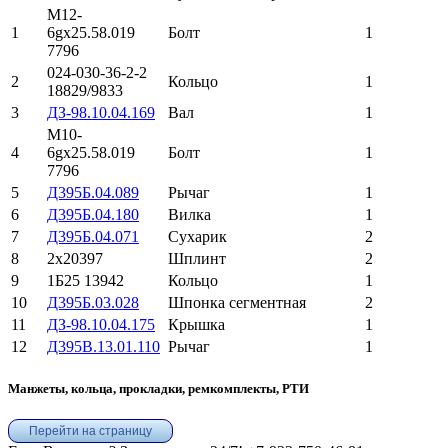
М12-
1
6gх25.58.019
Болт
1
7796
024-030-36-2-2
2
Кольцо
1
18829/9833
3
ДЗ-98.10.04.169
Вал
1
М10-
4
6gх25.58.019
Болт
1
7796
5
Д395Б.04.089
Рычаг
1
6
Д395Б.04.180
Вилка
1
7
Д395Б.04.071
Сухарик
2
8
2х20397
Шплинт
2
9
1Б25 13942
Кольцо
1
10
Д395Б.03.028
Шпонка сегментная
2
11
ДЗ-98.10.04.175
Крышка
1
12
Д395В.13.01.110
Рычаг
1
Манжеты, кольца, прокладки, ремкомплекты, РТИ
Перейти на страницу