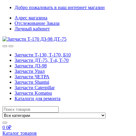
Skip
Skip
Добро пожаловать в наш интернет магазин
to
to
Адрес магазина
navigation
content
Отслеживание Заказа
Личный кабинет
Запчасти Т-130, Т-170, Б10
Запчасти ДТ-75, Т-4, Т-70
Запчасти ДЗ-98
Запчасти Урал
Запчасти ЧЕТРА
Запчасти Shantui
Запчасти Caterpillar
Запчасти Komatsu
Каталоги для ремонта
Search
for:
0
0
₽
Каталог товаров