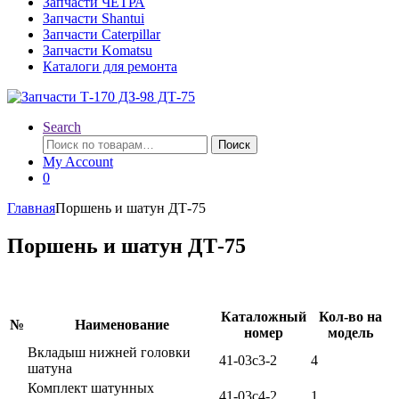
Запчасти ЧЕТРА
Запчасти Shantui
Запчасти Caterpillar
Запчасти Komatsu
Каталоги для ремонта
Search
Искать:
Поиск
My Account
0
Главная
Поршень и шатун ДТ-75
Поршень и шатун ДТ-75
Каталожный
Кол-во на
№
Наименование
номер
модель
Вкладыш нижней головки
41-03с3-2
4
шатуна
Комплект шатунных
41-03с4-2
1