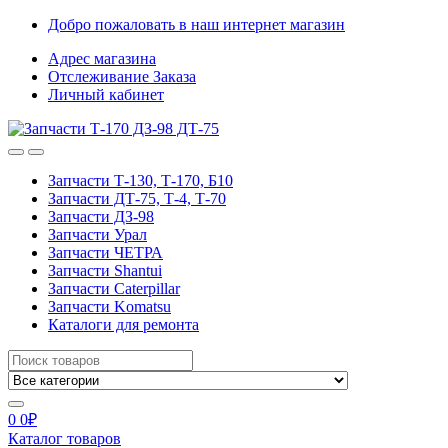
Skip
Skip
Добро пожаловать в наш интернет магазин
to
to
Адрес магазина
navigation
content
Отслеживание Заказа
Личный кабинет
Запчасти Т-130, Т-170, Б10
Запчасти ДТ-75, Т-4, Т-70
Запчасти ДЗ-98
Запчасти Урал
Запчасти ЧЕТРА
Запчасти Shantui
Запчасти Caterpillar
Запчасти Komatsu
Каталоги для ремонта
Search
for:
0
0
₽
Каталог товаров