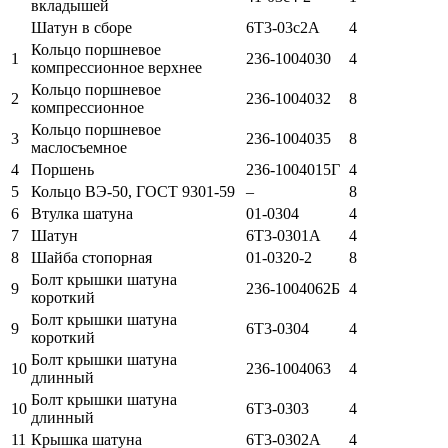
вкладышей
Шатун в сборе
6Т3-03с2А
4
Кольцо поршневое
1
236-1004030
4
компрессионное верхнее
Кольцо поршневое
2
236-1004032
8
компрессионное
Кольцо поршневое
3
236-1004035
8
маслосъемное
4
Поршень
236-1004015Г
4
5
Кольцо ВЭ-50, ГОСТ 9301-59
–
8
6
Втулка шатуна
01-0304
4
7
Шатун
6Т3-0301А
4
8
Шайба стопорная
01-0320-2
8
Болт крышки шатуна
9
236-1004062Б
4
короткий
Болт крышки шатуна
9
6Т3-0304
4
короткий
Болт крышки шатуна
10
236-1004063
4
длинный
Болт крышки шатуна
10
6Т3-0303
4
длинный
11
Крышка шатуна
6Т3-0302А
4