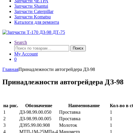
Запчасти ЧЕТРА
Запчасти Shantui
Запчасти Caterpillar
Запчасти Komatsu
Каталоги для ремонта
Search
Поиск
My Account
0
Главная
Принадлежности автогрейдера ДЗ-98
Принадлежности автогрейдера ДЗ-98
на рис.
Обозначение
Наименование
Кол-во в сб
1
ДЗ-98.99.00.050
Проставка
1
2
ДЗ-98.99.00.005
Проставка
1
3
Д395.99.00.908
Молоток
1
4
МТП-1М-25МПа-4
Манометр
1