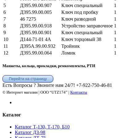
5
Д395.99.00.907
Ключ специальный
1
6
Д395.99.00.005
Ключ под пробку
1
7
46 7275
Ключ разводной
1
8
Д395.99.00.918
Устройство заправочное
1
9
Д395.99.00.901
Ключ специальный
1
10
Д144-71-01 4А
Ключ торцовый 38
1
11
Д395А.99.00.932
Тройник
1
12
Д395.99.00.064
Ломик
1
Манжеты, кольца, прокладки, ремкомплекты, РТИ
Перейти на страницу
Есть Вопросы ? Звоните нам 24/7!
+7-922-750-46-81
© Интернет магазин | ООО “UTZ174” |
Контакты
Каталог
Каталог Т-130, Т-170, Б10
Каталог ДЗ-98
Каталог ДТ-75