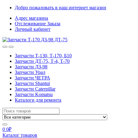
Skip
Skip
Добро пожаловать в наш интернет магазин
to
to
Адрес магазина
navigation
content
Отслеживание Заказа
Личный кабинет
Запчасти Т-130, Т-170, Б10
Запчасти ДТ-75, Т-4, Т-70
Запчасти ДЗ-98
Запчасти Урал
Запчасти ЧЕТРА
Запчасти Shantui
Запчасти Caterpillar
Запчасти Komatsu
Каталоги для ремонта
Search
for:
0
0
₽
Каталог товаров