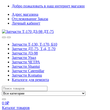
Skip
Skip
Добро пожаловать в наш интернет магазин
to
to
Адрес магазина
navigation
content
Отслеживание Заказа
Личный кабинет
Запчасти Т-130, Т-170, Б10
Запчасти ДТ-75, Т-4, Т-70
Запчасти ДЗ-98
Запчасти Урал
Запчасти ЧЕТРА
Запчасти Shantui
Запчасти Caterpillar
Запчасти Komatsu
Каталоги для ремонта
Search
for:
0
0
₽
Каталог товаров