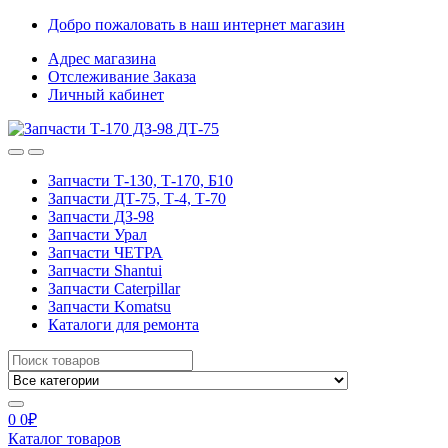
Skip
Skip
Добро пожаловать в наш интернет магазин
to
to
Адрес магазина
navigation
content
Отслеживание Заказа
Личный кабинет
Запчасти Т-130, Т-170, Б10
Запчасти ДТ-75, Т-4, Т-70
Запчасти ДЗ-98
Запчасти Урал
Запчасти ЧЕТРА
Запчасти Shantui
Запчасти Caterpillar
Запчасти Komatsu
Каталоги для ремонта
Search
for:
0
0
₽
Каталог товаров