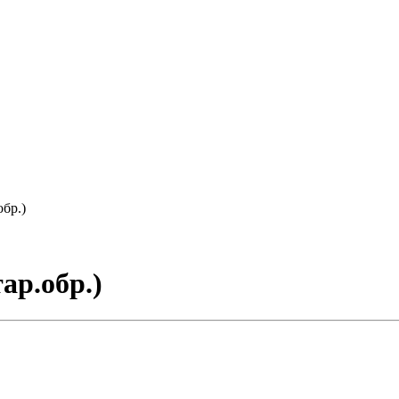
обр.)
ар.обр.)