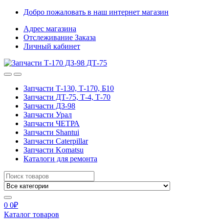
Skip
Skip
Добро пожаловать в наш интернет магазин
to
to
Адрес магазина
navigation
content
Отслеживание Заказа
Личный кабинет
Запчасти Т-130, Т-170, Б10
Запчасти ДТ-75, Т-4, Т-70
Запчасти ДЗ-98
Запчасти Урал
Запчасти ЧЕТРА
Запчасти Shantui
Запчасти Caterpillar
Запчасти Komatsu
Каталоги для ремонта
Search
for:
0
0
₽
Каталог товаров