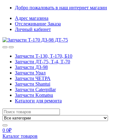
Skip
Skip
Добро пожаловать в наш интернет магазин
to
to
Адрес магазина
navigation
content
Отслеживание Заказа
Личный кабинет
Запчасти Т-130, Т-170, Б10
Запчасти ДТ-75, Т-4, Т-70
Запчасти ДЗ-98
Запчасти Урал
Запчасти ЧЕТРА
Запчасти Shantui
Запчасти Caterpillar
Запчасти Komatsu
Каталоги для ремонта
Search
for:
0
0
₽
Каталог товаров