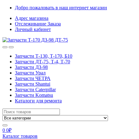
Skip
Skip
Добро пожаловать в наш интернет магазин
to
to
Адрес магазина
navigation
content
Отслеживание Заказа
Личный кабинет
Запчасти Т-130, Т-170, Б10
Запчасти ДТ-75, Т-4, Т-70
Запчасти ДЗ-98
Запчасти Урал
Запчасти ЧЕТРА
Запчасти Shantui
Запчасти Caterpillar
Запчасти Komatsu
Каталоги для ремонта
Search
for:
0
0
₽
Каталог товаров