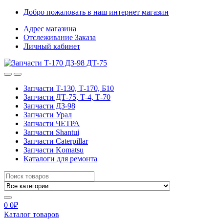
Skip
Skip
Добро пожаловать в наш интернет магазин
to
to
Адрес магазина
navigation
content
Отслеживание Заказа
Личный кабинет
Запчасти Т-130, Т-170, Б10
Запчасти ДТ-75, Т-4, Т-70
Запчасти ДЗ-98
Запчасти Урал
Запчасти ЧЕТРА
Запчасти Shantui
Запчасти Caterpillar
Запчасти Komatsu
Каталоги для ремонта
Search
for:
0
0
₽
Каталог товаров