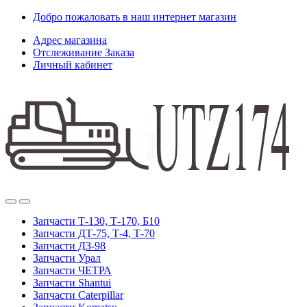
Skip
Skip
Добро пожаловать в наш интернет магазин
to
to
Адрес магазина
navigation
content
Отслеживание Заказа
Личный кабинет
Запчасти Т-130, Т-170, Б10
Запчасти ДТ-75, Т-4, Т-70
Запчасти ДЗ-98
Запчасти Урал
Запчасти ЧЕТРА
Запчасти Shantui
Запчасти Caterpillar