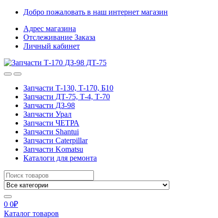
Skip
Skip
Добро пожаловать в наш интернет магазин
to
to
Адрес магазина
navigation
content
Отслеживание Заказа
Личный кабинет
Запчасти Т-130, Т-170, Б10
Запчасти ДТ-75, Т-4, Т-70
Запчасти ДЗ-98
Запчасти Урал
Запчасти ЧЕТРА
Запчасти Shantui
Запчасти Caterpillar
Запчасти Komatsu
Каталоги для ремонта
Search
for:
0
0
₽
Каталог товаров