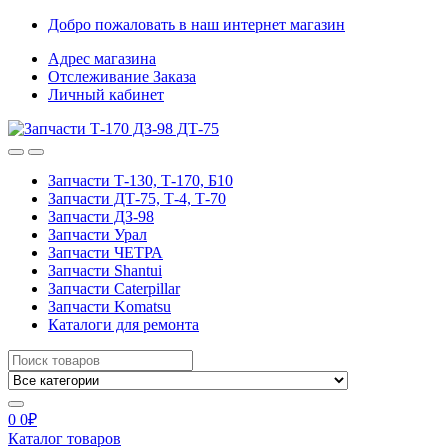
Skip
Skip
Добро пожаловать в наш интернет магазин
to
to
Адрес магазина
navigation
content
Отслеживание Заказа
Личный кабинет
Запчасти Т-130, Т-170, Б10
Запчасти ДТ-75, Т-4, Т-70
Запчасти ДЗ-98
Запчасти Урал
Запчасти ЧЕТРА
Запчасти Shantui
Запчасти Caterpillar
Запчасти Komatsu
Каталоги для ремонта
Search
for:
0
0
₽
Каталог товаров