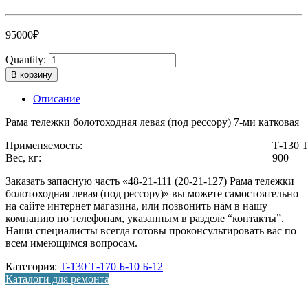
95000
₽
Quantity:
В корзину
Описание
Рама тележки болотоходная левая (под рессору) 7-ми катковая
Применяемость:
Т-130 
Вес, кг:
900
Заказать запасную часть «48-21-111 (20-21-127) Рама тележки
болотоходная левая (под рессору)» вы можете самостоятельно
на сайте интернет магазина, или позвонить нам в нашу
компанию по телефонам, указанным в разделе “контакты”.
Наши специалисты всегда готовы проконсультировать вас по
всем имеющимся вопросам.
Категория:
Т-130 Т-170 Б-10 Б-12
Каталоги для ремонта