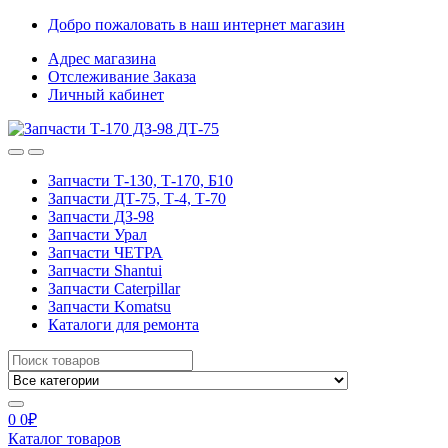
Skip
Skip
Добро пожаловать в наш интернет магазин
to
to
Адрес магазина
navigation
content
Отслеживание Заказа
Личный кабинет
Запчасти Т-130, Т-170, Б10
Запчасти ДТ-75, Т-4, Т-70
Запчасти ДЗ-98
Запчасти Урал
Запчасти ЧЕТРА
Запчасти Shantui
Запчасти Caterpillar
Запчасти Komatsu
Каталоги для ремонта
Search
for:
0
0
₽
Каталог товаров