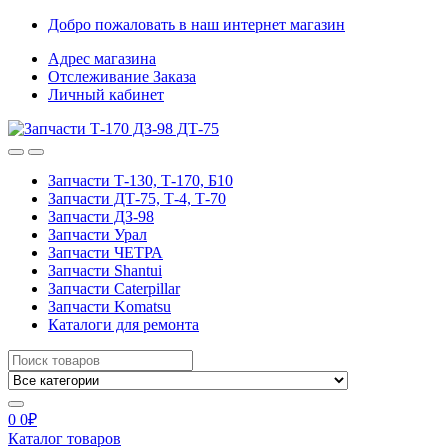
Skip
Skip
Добро пожаловать в наш интернет магазин
to
to
Адрес магазина
navigation
content
Отслеживание Заказа
Личный кабинет
Запчасти Т-130, Т-170, Б10
Запчасти ДТ-75, Т-4, Т-70
Запчасти ДЗ-98
Запчасти Урал
Запчасти ЧЕТРА
Запчасти Shantui
Запчасти Caterpillar
Запчасти Komatsu
Каталоги для ремонта
Search
for:
0
0
₽
Каталог товаров