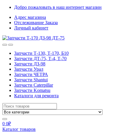
Skip
Skip
Добро пожаловать в наш интернет магазин
to
to
Адрес магазина
navigation
content
Отслеживание Заказа
Личный кабинет
Запчасти Т-130, Т-170, Б10
Запчасти ДТ-75, Т-4, Т-70
Запчасти ДЗ-98
Запчасти Урал
Запчасти ЧЕТРА
Запчасти Shantui
Запчасти Caterpillar
Запчасти Komatsu
Каталоги для ремонта
Search
for:
0
0
₽
Каталог товаров