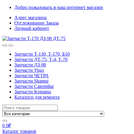
Skip
Skip
Добро пожаловать в наш интернет магазин
to
to
Адрес магазина
navigation
content
Отслеживание Заказа
Личный кабинет
Запчасти Т-130, Т-170, Б10
Запчасти ДТ-75, Т-4, Т-70
Запчасти ДЗ-98
Запчасти Урал
Запчасти ЧЕТРА
Запчасти Shantui
Запчасти Caterpillar
Запчасти Komatsu
Каталоги для ремонта
Search
for:
0
0
₽
Каталог товаров