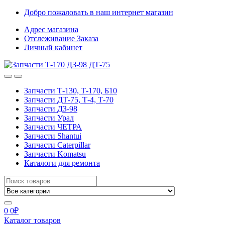
Skip
Skip
Добро пожаловать в наш интернет магазин
to
to
Адрес магазина
navigation
content
Отслеживание Заказа
Личный кабинет
Запчасти Т-130, Т-170, Б10
Запчасти ДТ-75, Т-4, Т-70
Запчасти ДЗ-98
Запчасти Урал
Запчасти ЧЕТРА
Запчасти Shantui
Запчасти Caterpillar
Запчасти Komatsu
Каталоги для ремонта
Search
for:
0
0
₽
Каталог товаров