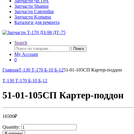
Запчасти ЧЕТРА
Запчасти Shantui
Запчасти Caterpillar
Запчасти Komatsu
Каталоги для ремонта
Search
Искать:
Поиск
My Account
0
Главная
Т-130 Т-170 Б-10 Б-12
51-01-105СП Картер-поддон
Т-130 Т-170 Б-10 Б-12
51-01-105СП Картер-поддон
16500
₽
Quantity:
В корзину