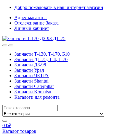
Skip
Skip
Добро пожаловать в наш интернет магазин
to
to
Адрес магазина
navigation
content
Отслеживание Заказа
Личный кабинет
Запчасти Т-130, Т-170, Б10
Запчасти ДТ-75, Т-4, Т-70
Запчасти ДЗ-98
Запчасти Урал
Запчасти ЧЕТРА
Запчасти Shantui
Запчасти Caterpillar
Запчасти Komatsu
Каталоги для ремонта
Search
for:
0
0
₽
Каталог товаров