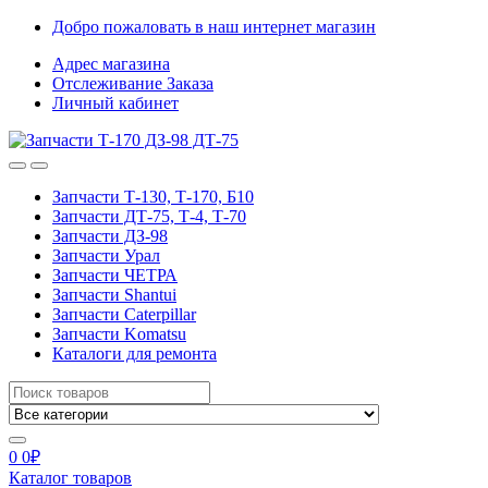
Skip
Skip
Добро пожаловать в наш интернет магазин
to
to
Адрес магазина
navigation
content
Отслеживание Заказа
Личный кабинет
Запчасти Т-130, Т-170, Б10
Запчасти ДТ-75, Т-4, Т-70
Запчасти ДЗ-98
Запчасти Урал
Запчасти ЧЕТРА
Запчасти Shantui
Запчасти Caterpillar
Запчасти Komatsu
Каталоги для ремонта
Search
for:
0
0
₽
Каталог товаров