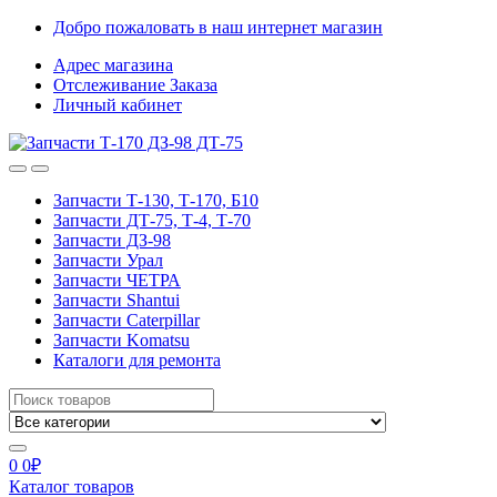
Skip
Skip
Добро пожаловать в наш интернет магазин
to
to
Адрес магазина
navigation
content
Отслеживание Заказа
Личный кабинет
Запчасти Т-130, Т-170, Б10
Запчасти ДТ-75, Т-4, Т-70
Запчасти ДЗ-98
Запчасти Урал
Запчасти ЧЕТРА
Запчасти Shantui
Запчасти Caterpillar
Запчасти Komatsu
Каталоги для ремонта
Search
for:
0
0
₽
Каталог товаров