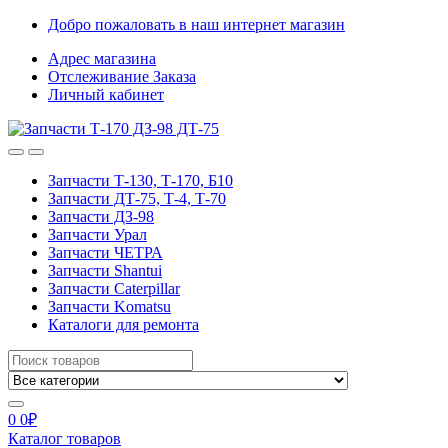
Skip
Skip
Добро пожаловать в наш интернет магазин
to
to
Адрес магазина
navigation
content
Отслеживание Заказа
Личный кабинет
Запчасти Т-130, Т-170, Б10
Запчасти ДТ-75, Т-4, Т-70
Запчасти ДЗ-98
Запчасти Урал
Запчасти ЧЕТРА
Запчасти Shantui
Запчасти Caterpillar
Запчасти Komatsu
Каталоги для ремонта
Search
for:
0
0
₽
Каталог товаров