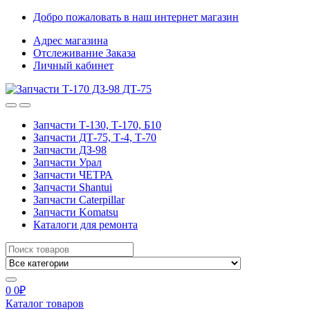
Skip
Skip
Добро пожаловать в наш интернет магазин
to
to
Адрес магазина
navigation
content
Отслеживание Заказа
Личный кабинет
Запчасти Т-130, Т-170, Б10
Запчасти ДТ-75, Т-4, Т-70
Запчасти ДЗ-98
Запчасти Урал
Запчасти ЧЕТРА
Запчасти Shantui
Запчасти Caterpillar
Запчасти Komatsu
Каталоги для ремонта
Search
for:
0
0
₽
Каталог товаров