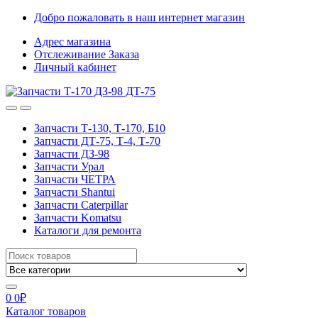
Skip
Skip
Добро пожаловать в наш интернет магазин
to
to
Адрес магазина
navigation
content
Отслеживание Заказа
Личный кабинет
Запчасти Т-130, Т-170, Б10
Запчасти ДТ-75, Т-4, Т-70
Запчасти ДЗ-98
Запчасти Урал
Запчасти ЧЕТРА
Запчасти Shantui
Запчасти Caterpillar
Запчасти Komatsu
Каталоги для ремонта
Search
for:
0
0
₽
Каталог товаров