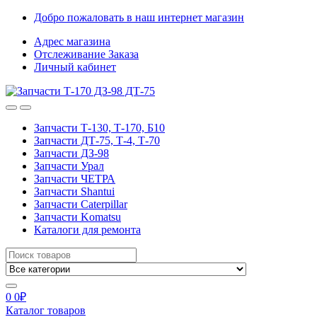
Skip
Skip
Добро пожаловать в наш интернет магазин
to
to
Адрес магазина
navigation
content
Отслеживание Заказа
Личный кабинет
Запчасти Т-130, Т-170, Б10
Запчасти ДТ-75, Т-4, Т-70
Запчасти ДЗ-98
Запчасти Урал
Запчасти ЧЕТРА
Запчасти Shantui
Запчасти Caterpillar
Запчасти Komatsu
Каталоги для ремонта
Search
for:
0
0
₽
Каталог товаров