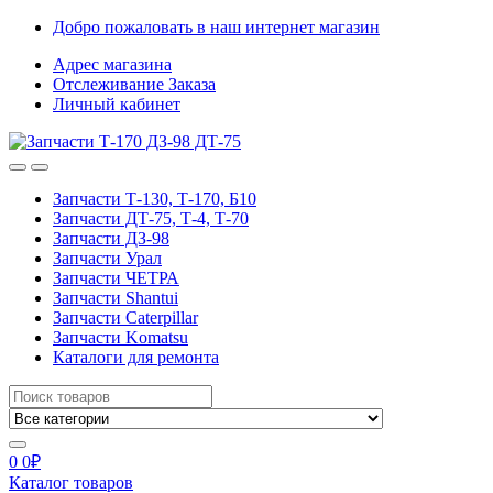
Skip
Skip
Добро пожаловать в наш интернет магазин
to
to
Адрес магазина
navigation
content
Отслеживание Заказа
Личный кабинет
Запчасти Т-130, Т-170, Б10
Запчасти ДТ-75, Т-4, Т-70
Запчасти ДЗ-98
Запчасти Урал
Запчасти ЧЕТРА
Запчасти Shantui
Запчасти Caterpillar
Запчасти Komatsu
Каталоги для ремонта
Search
for:
0
0
₽
Каталог товаров