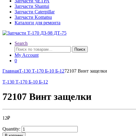
Запчасти ЧЕТРА
Запчасти Shantui
Запчасти Caterpillar
Запчасти Komatsu
Каталоги для ремонта
Search
Искать:
Поиск
My Account
0
Главная
Т-130 Т-170 Б-10 Б-12
72107 Винт защелки
Т-130 Т-170 Б-10 Б-12
72107 Винт защелки
12
₽
Quantity:
В корзину