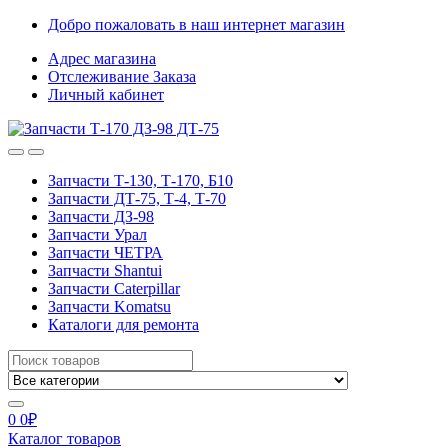
Skip
Skip
Добро пожаловать в наш интернет магазин
to
to
Адрес магазина
navigation
content
Отслеживание Заказа
Личный кабинет
Запчасти Т-130, Т-170, Б10
Запчасти ДТ-75, Т-4, Т-70
Запчасти ДЗ-98
Запчасти Урал
Запчасти ЧЕТРА
Запчасти Shantui
Запчасти Caterpillar
Запчасти Komatsu
Каталоги для ремонта
Search
for:
0
0
₽
Каталог товаров