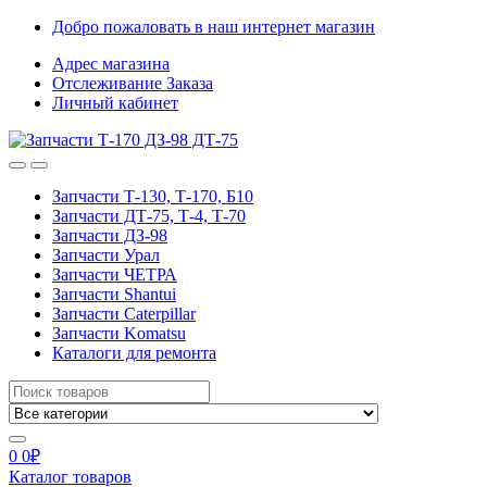
Skip
Skip
Добро пожаловать в наш интернет магазин
to
to
Адрес магазина
navigation
content
Отслеживание Заказа
Личный кабинет
Запчасти Т-130, Т-170, Б10
Запчасти ДТ-75, Т-4, Т-70
Запчасти ДЗ-98
Запчасти Урал
Запчасти ЧЕТРА
Запчасти Shantui
Запчасти Caterpillar
Запчасти Komatsu
Каталоги для ремонта
Search
for:
0
0
₽
Каталог товаров