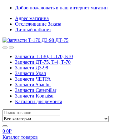
Skip
Skip
Добро пожаловать в наш интернет магазин
to
to
Адрес магазина
navigation
content
Отслеживание Заказа
Личный кабинет
Запчасти Т-130, Т-170, Б10
Запчасти ДТ-75, Т-4, Т-70
Запчасти ДЗ-98
Запчасти Урал
Запчасти ЧЕТРА
Запчасти Shantui
Запчасти Caterpillar
Запчасти Komatsu
Каталоги для ремонта
Search
for:
0
0
₽
Каталог товаров