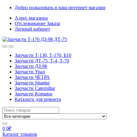
Skip
Skip
Добро пожаловать в наш интернет магазин
to
to
Адрес магазина
navigation
content
Отслеживание Заказа
Личный кабинет
Запчасти Т-130, Т-170, Б10
Запчасти ДТ-75, Т-4, Т-70
Запчасти ДЗ-98
Запчасти Урал
Запчасти ЧЕТРА
Запчасти Shantui
Запчасти Caterpillar
Запчасти Komatsu
Каталоги для ремонта
Search
for:
0
0
₽
Каталог товаров