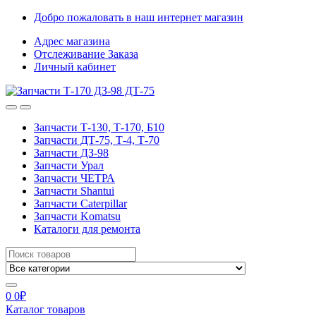
Skip
Skip
Добро пожаловать в наш интернет магазин
to
to
Адрес магазина
navigation
content
Отслеживание Заказа
Личный кабинет
Запчасти Т-130, Т-170, Б10
Запчасти ДТ-75, Т-4, Т-70
Запчасти ДЗ-98
Запчасти Урал
Запчасти ЧЕТРА
Запчасти Shantui
Запчасти Caterpillar
Запчасти Komatsu
Каталоги для ремонта
Search
for:
0
0
₽
Каталог товаров