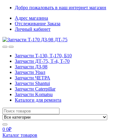
Skip
Skip
Добро пожаловать в наш интернет магазин
to
to
Адрес магазина
navigation
content
Отслеживание Заказа
Личный кабинет
Запчасти Т-130, Т-170, Б10
Запчасти ДТ-75, Т-4, Т-70
Запчасти ДЗ-98
Запчасти Урал
Запчасти ЧЕТРА
Запчасти Shantui
Запчасти Caterpillar
Запчасти Komatsu
Каталоги для ремонта
Search
for:
0
0
₽
Каталог товаров