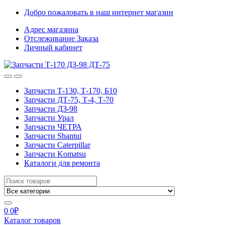
Skip
Skip
Добро пожаловать в наш интернет магазин
to
to
Адрес магазина
navigation
content
Отслеживание Заказа
Личный кабинет
Запчасти Т-130, Т-170, Б10
Запчасти ДТ-75, Т-4, Т-70
Запчасти ДЗ-98
Запчасти Урал
Запчасти ЧЕТРА
Запчасти Shantui
Запчасти Caterpillar
Запчасти Komatsu
Каталоги для ремонта
Search
for:
0
0
₽
Каталог товаров