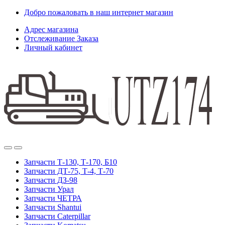
Skip
Skip
Добро пожаловать в наш интернет магазин
to
to
Адрес магазина
navigation
content
Отслеживание Заказа
Личный кабинет
Запчасти Т-130, Т-170, Б10
Запчасти ДТ-75, Т-4, Т-70
Запчасти ДЗ-98
Запчасти Урал
Запчасти ЧЕТРА
Запчасти Shantui
Запчасти Caterpillar