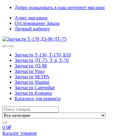
Skip
Skip
Добро пожаловать в наш интернет магазин
to
to
Адрес магазина
navigation
content
Отслеживание Заказа
Личный кабинет
Запчасти Т-130, Т-170, Б10
Запчасти ДТ-75, Т-4, Т-70
Запчасти ДЗ-98
Запчасти Урал
Запчасти ЧЕТРА
Запчасти Shantui
Запчасти Caterpillar
Запчасти Komatsu
Каталоги для ремонта
Search
for:
0
0
₽
Каталог товаров