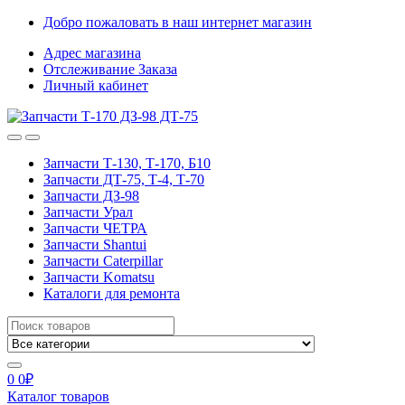
Skip
Skip
Добро пожаловать в наш интернет магазин
to
to
Адрес магазина
navigation
content
Отслеживание Заказа
Личный кабинет
Запчасти Т-130, Т-170, Б10
Запчасти ДТ-75, Т-4, Т-70
Запчасти ДЗ-98
Запчасти Урал
Запчасти ЧЕТРА
Запчасти Shantui
Запчасти Caterpillar
Запчасти Komatsu
Каталоги для ремонта
Search
for:
0
0
₽
Каталог товаров