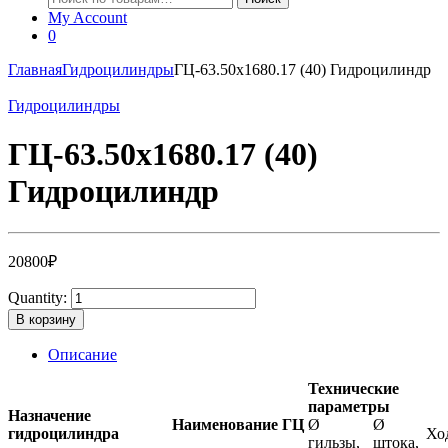
My Account
0
Главная
Гидроцилиндры
ГЦ-63.50х1680.17 (40) Гидроцилиндр
Гидроцилиндры
ГЦ-63.50х1680.17 (40)
Гидроцилиндр
20800
₽
Quantity:
В корзину
Описание
Технические
параметры
Назначение
Наименование ГЦ
Ø
Ø
гидроцилиндра
Хо
гильзы,
штока,