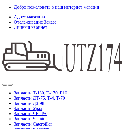
Skip
Skip
Добро пожаловать в наш интернет магазин
to
to
Адрес магазина
navigation
content
Отслеживание Заказа
Личный кабинет
Запчасти Т-130, Т-170, Б10
Запчасти ДТ-75, Т-4, Т-70
Запчасти ДЗ-98
Запчасти Урал
Запчасти ЧЕТРА
Запчасти Shantui
Запчасти Caterpillar