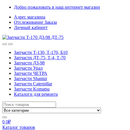
Skip
Skip
Добро пожаловать в наш интернет магазин
to
to
Адрес магазина
navigation
content
Отслеживание Заказа
Личный кабинет
Запчасти Т-130, Т-170, Б10
Запчасти ДТ-75, Т-4, Т-70
Запчасти ДЗ-98
Запчасти Урал
Запчасти ЧЕТРА
Запчасти Shantui
Запчасти Caterpillar
Запчасти Komatsu
Каталоги для ремонта
Search
for:
0
0
₽
Каталог товаров