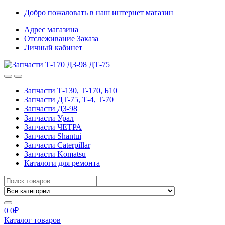
Skip
Skip
Добро пожаловать в наш интернет магазин
to
to
Адрес магазина
navigation
content
Отслеживание Заказа
Личный кабинет
Запчасти Т-130, Т-170, Б10
Запчасти ДТ-75, Т-4, Т-70
Запчасти ДЗ-98
Запчасти Урал
Запчасти ЧЕТРА
Запчасти Shantui
Запчасти Caterpillar
Запчасти Komatsu
Каталоги для ремонта
Search
for:
0
0
₽
Каталог товаров