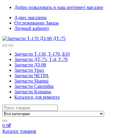
Skip
Skip
Добро пожаловать в наш интернет магазин
to
to
Адрес магазина
navigation
content
Отслеживание Заказа
Личный кабинет
Запчасти Т-130, Т-170, Б10
Запчасти ДТ-75, Т-4, Т-70
Запчасти ДЗ-98
Запчасти Урал
Запчасти ЧЕТРА
Запчасти Shantui
Запчасти Caterpillar
Запчасти Komatsu
Каталоги для ремонта
Search
for:
0
0
₽
Каталог товаров