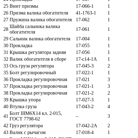
25
Винт призмы
17-066-1
1
26
Призма валика обогатителя
41-1763-1
1
27
Пружина валика обогатителя
17-062
1
Шайба сальника валика
28
17-061
1
обогатителя
29
Сальник валика обогатителя
17-004
1
30
Прокладка
17-055
1
31
Крышка регулятора задняя
17-056
1
32
Валик обогатителя в сборе
17-с14-1А
1
33
Ось груза регулятора
17-045-3
2
35
Болт регулировочный
17-022-1
1
36
Прокладка регулировочная
17-021
3
37
Прокладка регулировочная
17-021-1
3
38
Прокладка регулировочная
17-021-2
2
39
Крышка упора
17-027-3
1
40
Втулка груза
17-043-2
4
Болт IIIМ6Х14 кл. 2-015,
41
–
3
ГОСТ 7798-62
42
Груз регулятора
17-042-2А
2
43
Валик с рычагом
17-018-4
1