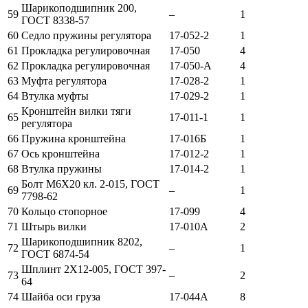
Шарикоподшипник 200,
59
–
1
ГОСТ 8338-57
60
Седло пружины регулятора
17-052-2
1
61
Прокладка регулировочная
17-050
4
62
Прокладка регулировочная
17-050-А
4
63
Муфта регулятора
17-028-2
1
64
Втулка муфты
17-029-2
1
Кронштейн вилки тяги
65
17-011-1
1
регулятора
66
Пружина кронштейна
17-016Б
1
67
Ось кронштейна
17-012-2
1
68
Втулка пружины
17-014-2
1
Болт М6Х20 кл. 2-015, ГОСТ
69
–
1
7798-62
70
Кольцо стопорное
17-099
4
71
Штырь вилки
17-010А
2
Шарикоподшипник 8202,
72
–
1
ГОСТ 6874-54
Шплинт 2Х12-005, ГОСТ 397-
73
–
2
64
74
Шайба оси груза
17-044А
8