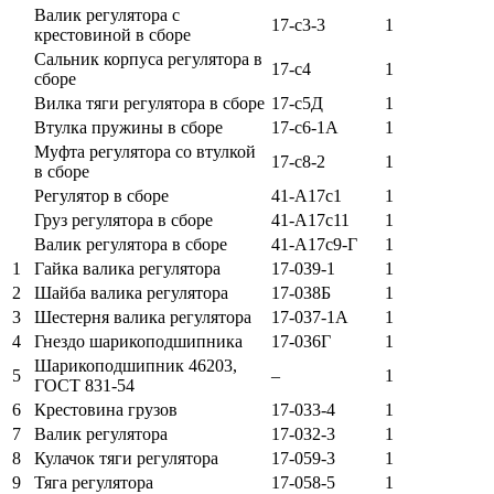
Валик регулятора с
17-с3-3
1
крестовиной в сборе
Сальник корпуса регулятора в
17-с4
1
сборе
Вилка тяги регулятора в сборе
17-с5Д
1
Втулка пружины в сборе
17-с6-1А
1
Муфта регулятора со втулкой
17-с8-2
1
в сборе
Регулятор в сборе
41-А17с1
1
Груз регулятора в сборе
41-А17с11
1
Валик регулятора в сборе
41-А17с9-Г
1
1
Гайка валика регулятора
17-039-1
1
2
Шайба валика регулятора
17-038Б
1
3
Шестерня валика регулятора
17-037-1А
1
4
Гнездо шарикоподшипника
17-036Г
1
Шарикоподшипник 46203,
5
–
1
ГОСТ 831-54
6
Крестовина грузов
17-033-4
1
7
Валик регулятора
17-032-3
1
8
Кулачок тяги регулятора
17-059-3
1
9
Тяга регулятора
17-058-5
1