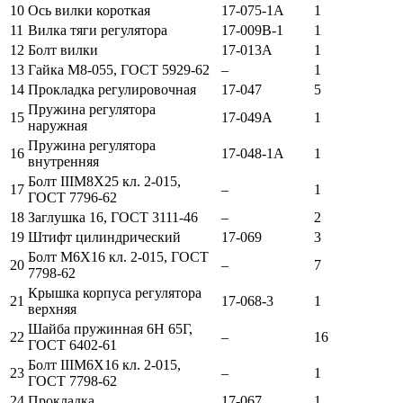
10
Ось вилки короткая
17-075-1А
1
11
Вилка тяги регулятора
17-009В-1
1
12
Болт вилки
17-013А
1
13
Гайка М8-055, ГОСТ 5929-62
–
1
14
Прокладка регулировочная
17-047
5
Пружина регулятора
15
17-049А
1
наружная
Пружина регулятора
16
17-048-1А
1
внутренняя
Болт IIIМ8Х25 кл. 2-015,
17
–
1
ГОСТ 7796-62
18
Заглушка 16, ГОСТ 3111-46
–
2
19
Штифт цилиндрический
17-069
3
Болт М6Х16 кл. 2-015, ГОСТ
20
–
7
7798-62
Крышка корпуса регулятора
21
17-068-3
1
верхняя
Шайба пружинная 6Н 65Г,
22
–
16
ГОСТ 6402-61
Болт IIIМ6Х16 кл. 2-015,
23
–
1
ГОСТ 7798-62
24
Прокладка
17-067
1