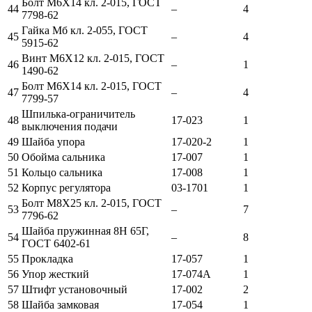
Болт М6Х14 кл. 2-015, ГОСТ
44
–
4
7798-62
Гайка Мб кл. 2-055, ГОСТ
45
–
4
5915-62
Винт М6Х12 кл. 2-015, ГОСТ
46
–
1
1490-62
Болт М6Х14 кл. 2-015, ГОСТ
47
–
4
7799-57
Шпилька-ограничитель
48
17-023
1
выключения подачи
49
Шайба упора
17-020-2
1
50
Обойма сальника
17-007
1
51
Кольцо сальника
17-008
1
52
Корпус регулятора
03-1701
1
Болт М8Х25 кл. 2-015, ГОСТ
53
–
7
7796-62
Шайба пружинная 8Н 65Г,
54
–
8
ГОСТ 6402-61
55
Прокладка
17-057
1
56
Упор жесткий
17-074А
1
57
Штифт установочный
17-002
2
58
Шайба замковая
17-054
1